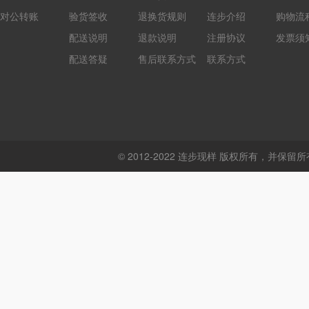
对公转账
验货签收
退换货规则
连步介绍
购物流
配送说明
退款说明
注册协议
发票须
配送答疑
售后联系方式
联系方式
© 2012-2022 连步现样 版权所有，并保留所有