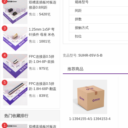
2
规格型号
双槽直插板对板连
接器0.8间距
间距
12P(2*6) 合高
售出：
5420
笔
4.0H 公高1.0H 母
拼数
高3.0H
接触方式
3
1.25mm 1x5P 弯
针插件 母座 米色
扣位
售出：
1001
笔
4
竞品型号:
SUHR-05V-S-B
FPC连接器0.5拼
距-1.0H-8P-前插
后锁
售出：
975
笔
推荐商品
5
FPC连接器0.5拼
距-1.8H-68P-翻盖
下接
售出：
839
笔
热门收藏排行
1-1394155-4/1-1394153-4
1
双槽直插板对板连