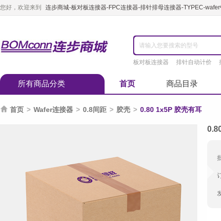
您好，欢迎来到
连步商城-板对板连接器-FPC连接器-排针排母连接器-TYPEC-waf
板对板连接器
排针自动计价
所有商品分类
首页
商品目录

首页
>
Wafer连接器
>
0.8间距
>
胶壳
>
0.80 1x5P 胶壳有耳
0.