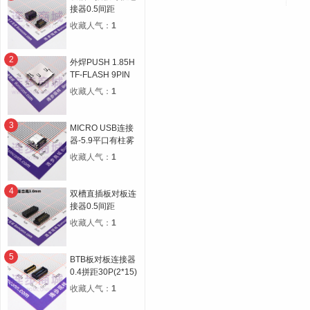
接器0.5间距
14P(2*7) 合高
收藏人气：
1
4.5H 公高1.0H 母
高3.5H
2
外焊PUSH 1.85H
TF-FLASH 9PIN
MICRO SD CARD
收藏人气：
1
CONN自弹双压片
3
MICRO USB连接
器-5.9平口有柱雾
锡
收藏人气：
1
4
双槽直插板对板连
接器0.5间距
30P(2*15) 合高
收藏人气：
1
3.0H 公高0.8H 母
高2.2H
5
BTB板对板连接器
0.4拼距30P(2*15)
公母座合高1.5H宽
收藏人气：
1
度5.1