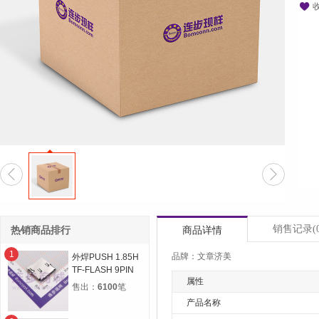



销售记录
(
热销商品排行
商品详情
1
品牌：文章济美
外焊PUSH 1.85H
TF-FLASH 9PIN
属性
MICRO SD CARD
售出：
6100
笔
CONN自弹双压片
产品名称