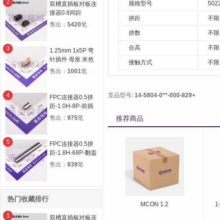
2
规格型号
502
双槽直插板对板连
接器0.8间距
拼距
不限
12P(2*6) 合高
售出：
5420
笔
4.0H 公高1.0H 母
拼数
不限
高3.0H
合高
不限
3
1.25mm 1x5P 弯
针插件 母座 米色
接触方式
不限
售出：
1001
笔
4
竞品型号:
14-5804-0**-000-829+
FPC连接器0.5拼
距-1.0H-8P-前插
后锁
售出：
975
笔
推荐商品
5
FPC连接器0.5拼
距-1.8H-68P-翻盖
下接
售出：
839
笔
热门收藏排行
MCON 1.2
1
1
双槽直插板对板连