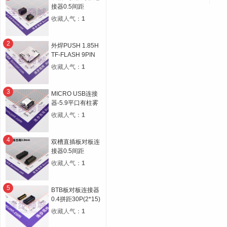
接器0.5间距
14P(2*7) 合高
收藏人气：
1
4.5H 公高1.0H 母
高3.5H
2
外焊PUSH 1.85H
TF-FLASH 9PIN
MICRO SD CARD
收藏人气：
1
CONN自弹双压片
3
MICRO USB连接
器-5.9平口有柱雾
锡
收藏人气：
1
4
双槽直插板对板连
接器0.5间距
30P(2*15) 合高
收藏人气：
1
3.0H 公高0.8H 母
高2.2H
5
BTB板对板连接器
0.4拼距30P(2*15)
公母座合高1.5H宽
收藏人气：
1
度5.1