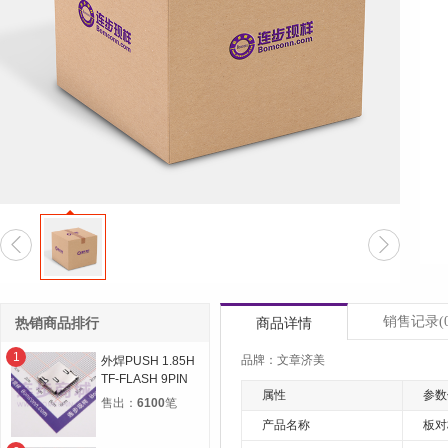


销售记录
(
热销商品排行
商品详情
1
品牌：文章济美
外焊PUSH 1.85H
TF-FLASH 9PIN
属性
参数
MICRO SD CARD
售出：
6100
笔
CONN自弹双压片
产品名称
板对板