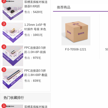
2
双槽直插板对板连
接器0.8间距
推荐商品
12P(2*6) 合高
售出：
5420
笔
4.0H 公高1.0H 母
高3.0H
3
1.25mm 1x5P 弯
针插件 母座 米色
售出：
1001
笔
4
FPC连接器0.5拼
F:0-T0508-1221
5
距-1.0H-8P-前插
后锁
售出：
975
笔
5
FPC连接器0.5拼
距-1.8H-68P-翻盖
下接
售出：
839
笔
热门收藏排行
1
双槽直插板对板连