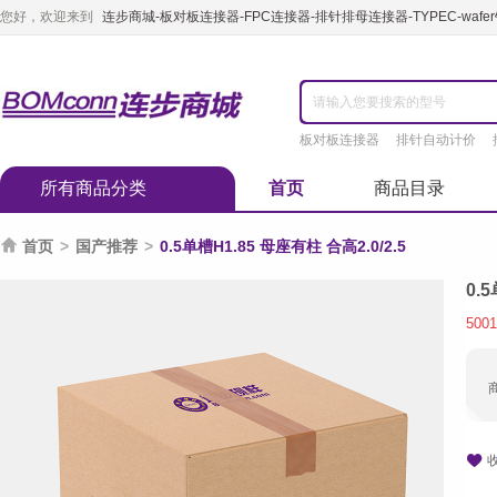
您好，欢迎来到
连步商城-板对板连接器-FPC连接器-排针排母连接器-TYPEC-waf
板对板连接器
排针自动计价
所有商品分类
首页
商品目录

首页
>
国产推荐
>
0.5单槽H1.85 母座有柱 合高2.0/2.5
0.
5001
