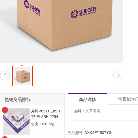


销售记录
(
热销商品排行
商品详情
1
品牌：文章济美
外焊PUSH 1.85H
TF-FLASH 9PIN
MICRO SD CARD
售出：
6100
笔
CONN自弹双压片
竞品型号:
AXK5F**537YG