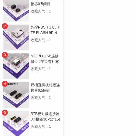
接器0.5间距
14P(2*7) 合高
收藏人气：
1
4.5H 公高1.0H 母
高3.5H
2
外焊PUSH 1.85H
TF-FLASH 9PIN
MICRO SD CARD
收藏人气：
1
CONN自弹双压片
3
MICRO USB连接
器-5.9平口有柱雾
锡
收藏人气：
1
4
双槽直插板对板连
接器0.5间距
30P(2*15) 合高
收藏人气：
1
3.0H 公高0.8H 母
高2.2H
5
BTB板对板连接器
0.4拼距30P(2*15)
公母座合高1.5H宽
收藏人气：
1
度5.1