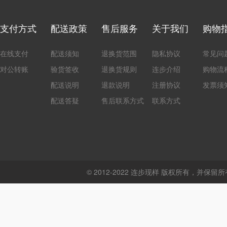
支付方式
配送政策
售后服务
关于我们
购物
在线支付
配送须知
退换货范围
隐私协议
常见问
对公转账
验货签收
退换货规则
连步介绍
购物流
配送说明
退款说明
注册协议
发票须
配送答疑
售后联系方式
联系方式
© 2012-2022 连步现样 版权所有，并保留所有