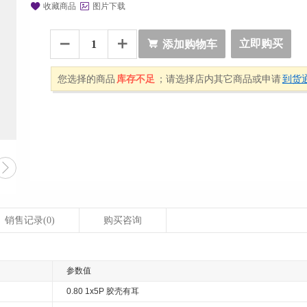


收藏商品
图片下载

立即购买


添加购物车
您选择的商品
库存不足
；请选择店内其它商品或申请
到货

销售记录
(0)
购买咨询
参数值
0.80 1x5P 胶壳有耳