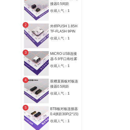
接器0.5间距
14P(2*7) 合高
收藏人气：
1
4.5H 公高1.0H 母
高3.5H
2
外焊PUSH 1.85H
TF-FLASH 9PIN
MICRO SD CARD
收藏人气：
1
CONN自弹双压片
3
MICRO USB连接
器-5.9平口有柱雾
锡
收藏人气：
1
4
双槽直插板对板连
接器0.5间距
30P(2*15) 合高
收藏人气：
1
3.0H 公高0.8H 母
高2.2H
5
BTB板对板连接器
0.4拼距30P(2*15)
公母座合高1.5H宽
收藏人气：
1
度5.1