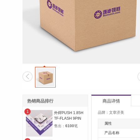

热销商品排行
商品详情
1
品牌：文章济美
外焊PUSH 1.85H
TF-FLASH 9PIN
属性
MICRO SD CARD
售出：
6100
笔
CONN自弹双压片
产品名称