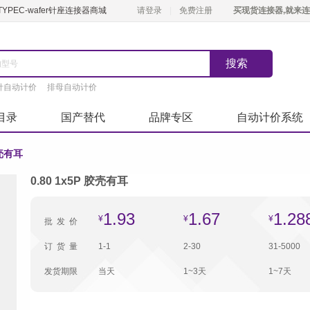
PEC-wafer针座连接器商城
请登录
免费注册
买现货连接器,就来连
针自动计价
排母自动计价
目录
国产替代
品牌专区
自动计价系统
胶壳有耳
0.80 1x5P 胶壳有耳
1.93
1.67
1.28
¥
¥
¥
批发价
订货量
1-1
2-30
31-5000
发货期限
当天
1~3天
1~7天