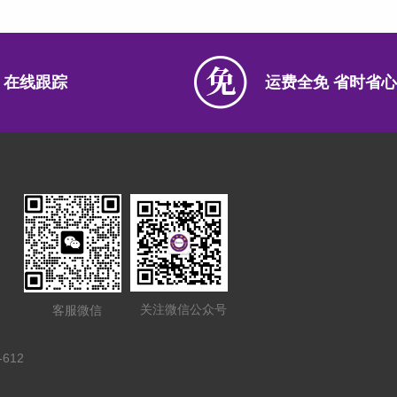
 在线跟踪
运费全免 省时省心
关注微信公众号
客服微信
612