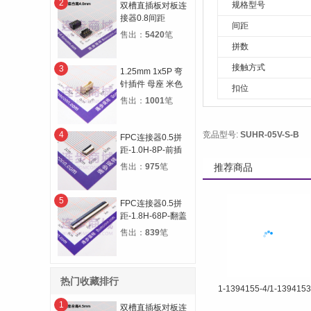
2
规格型号
双槽直插板对板连
接器0.8间距
间距
12P(2*6) 合高
售出：
5420
笔
4.0H 公高1.0H 母
拼数
高3.0H
接触方式
3
1.25mm 1x5P 弯
针插件 母座 米色
扣位
售出：
1001
笔
4
竞品型号:
SUHR-05V-S-B
FPC连接器0.5拼
距-1.0H-8P-前插
后锁
售出：
975
笔
推荐商品
5
FPC连接器0.5拼
距-1.8H-68P-翻盖
下接
售出：
839
笔
热门收藏排行
1-1394155-4/1-1394153
1
双槽直插板对板连