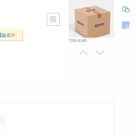

通知
提示。
7283-8180


1534238-1/1534237-1