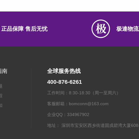
正品保障 售后无忧
极連物流
指南
全球服务热线
400-876-6261
题
工作时间：8:30-18:30（周一至周六）
程
客服邮箱：bomconn@163.com
知
企业QQ：334967902
粤ICP备2021134623号
地址： 深圳市宝安区西乡街道固戍碧湾大厦608-
Copyright © 连接器商城